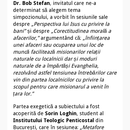
Dr. Bob Stefan
, invitatul care ne-a
determinat să alegem tema
simpozionului, a vorbit în sesiunile sale
despre
„Perspectiva lui Isus cu privire la
bani”
și despre
„Corectitudinea morală a
afacerilor,”
argumentând că:
„
înființarea
unei afaceri sau ocuparea unui loc de
muncă facilitează misionarilor relații
naturale cu localnicii dar și moduri
naturale de a împărtăși Evanghelia,
rezolvând astfel tensiunea întrebărilor care
vin din partea localnicilor cu privire la
scopul pentru care misionarul a venit în
țara lor.”
Partea exegetică a subiectului a fost
acoperită de
Sorin Loghin
, student al
Institutului Teologic Penticostal
din
București, care în sesiunea:
„Metafore