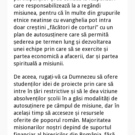
care responsabilizează la a regândi
misiunea, pentru că în multe din grupurile
etnice neatinse cu evanghelia pot intra
doar creștini „făcători de corturi” cu un
plan de autosusținere care să permită
șederea pe termen lung și dezvoltarea
unei echipe prin care să se exercite și
partea economică a afacerii, dar și partea
spirituală a misiunii.
De aceea, rugați-vă ca Dumnezeu să ofere
studenților idei de proiecte prin care să
intre în țări restrictive și să le dea viziune
absolvenților școlii în a găsi modalități de
autosuținere pe câmpul de misiune, dar în
același timp să acceseze și resursele
oferite de poporul român. Majoritatea
misionarilor noștri depind de suportul
financiar al bisericilor din România, fără