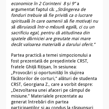
economice în 2 Corinteni 8 și 9”
a
argumentat faptul că:
„
Strângerea de
fonduri trebuie să fie privită ca o lucrare
spirituală în care oamenii să fie motivați nu
să dăruiască într-o măsură egală, ci cu un
sacrificiu egal, pentru că atitudinea din
spatele dărniciei are greutate mai mare
decât valoarea materială a darului oferit.”
Partea practică a temei simpozionului a
fost prezentată de președintele CRST,
fratele Ghiță Rițișan, în sesiunea:
„Provocări și oportunități în slujirea
făcătorilor de corturi,” alături de studenta
CRST, Georgiana Z., care a vorbit despre:
„Dezvoltarea unei afaceri pe câmpul de
misiune.” Materialele prezentate au
generat întrebări din partea
participanților și au condus la răspunsuri