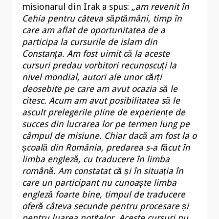
misionarul din Irak a spus:
„am revenit în
Cehia pentru câteva săptămâni, timp în
care am aflat de oportunitatea de a
participa la cursurile de islam din
Constanța. Am fost uimit că la aceste
cursuri predau vorbitori recunoscuți la
nivel mondial, autori ale unor cărți
deosebite pe care am avut ocazia să le
citesc. Acum am avut posibilitatea să le
ascult prelegerile pline de experiențe de
succes din lucrarea lor pe termen lung pe
câmpul de misiune. Chiar dacă am fost la o
școală din România, predarea s-a făcut în
limba engleză, cu traducere în limba
română. Am constatat că și în situația în
care un participant nu cunoaște limba
engleză foarte bine, timpul de traducere
oferă câteva secunde pentru procesare și
pentru luarea notițelor. Aceste cursuri nu